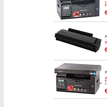
2
F
P
2
P
1
F
1