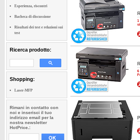
Esperienza, riscontri
R
Bacheca di discussione
1
s
Risultati dei test e relazioni sui
test
Ricerca prodotto:
R
6
F
Shopping:
Laser-MFP
Rimani in contatto con
noi e inserisci il tuo
indirizzo email per la
P
nostra newsletter
HotPrice.: