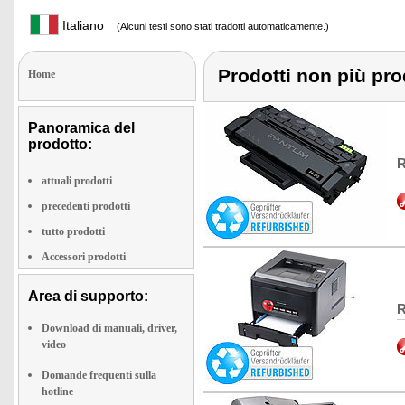
Italiano
(Alcuni testi sono stati tradotti automaticamente.)
Prodotti non più pro
Home
Panoramica del
prodotto:
R
attuali prodotti
precedenti prodotti
tutto prodotti
Accessori prodotti
Area di supporto:
R
Download di manuali, driver,
video
Domande frequenti sulla
hotline