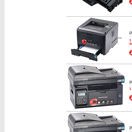
P
1
d
P
1
P