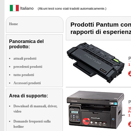
Italiano
(Alcuni testi sono stati tradotti automaticamente.)
Prodotti Pantum con 
Home
rapporti di esperien
Panoramica del
prodotto:
P
attuali prodotti
1
precedenti prodotti
tutto prodotti
Accessori prodotti
Area di supporto:
P
Download di manuali, driver,
1
video
F
1
Domande frequenti sulla
hotline