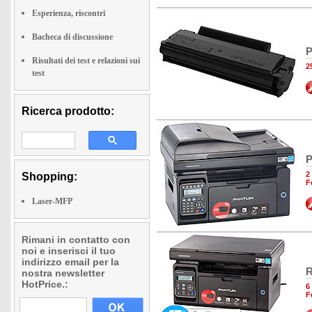
Esperienza, riscontri
Bacheca di discussione
P
Risultati dei test e relazioni sui
2
test
Ricerca prodotto:
P
2
Shopping:
F
Laser-MFP
Rimani in contatto con
noi e inserisci il tuo
indirizzo email per la
R
nostra newsletter
HotPrice.:
6
F