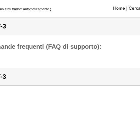
Home
| Cerca
ono stati tradotti automaticamente.)
-3
nde frequenti (FAQ di supporto):
-3