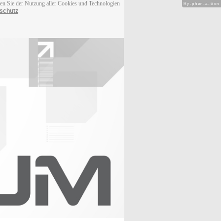
men Sie der Nutzung aller Cookies und Technologien
Hy-phen-a-tion
schutz