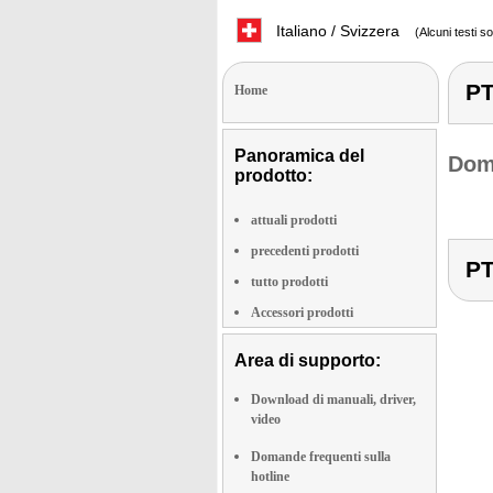
Italiano / Svizzera
(Alcuni testi s
PT
Home
Panoramica del
Doma
prodotto:
attuali prodotti
precedenti prodotti
PT
tutto prodotti
Accessori prodotti
Area di supporto:
Download di manuali, driver,
video
Domande frequenti sulla
hotline