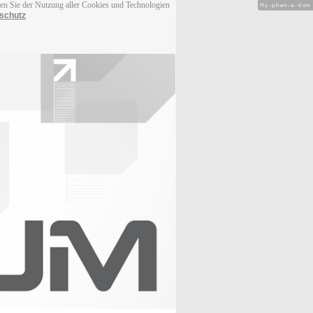
men Sie der Nutzung aller Cookies und Technologien
Hy-phen-a-tion
schutz