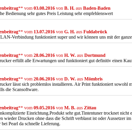
nbeitrag
** vom
03.08.2016
von
B. H.
aus
Baden-Baden
he Bedienung sehr gutes Preis Leistung sehr empfehlenswert
nbeitrag
** vom
13.07.2016
von
G. H.
aus
Fuldabrück
AN-Verbindung funktioniert super und wir können uns mit der ganzen
nbeitrag
** vom
28.06.2016
von
H. W.
aus
Dortmund
ucker erfüllt alle Erwartungen und funktioniert gut definitiv einen Kau
nbeitrag
** vom
20.06.2016
von
D. W.
aus
Mömbris
ucker lässt sich problemlos installieren. Air Print funktioniert sowohl 
lls die Scansoftware.
nbeitrag
** vom
09.05.2016
von
M. B.
aus
Zittau
nkomplizierte Einrichtung.Produkt sehr gut.Tintentuner trocknet nich
n wieder Drucken ohne dass die Schrift verblasst ist oder Aussetzer im
 bei Pearl da schnelle Lieferung.