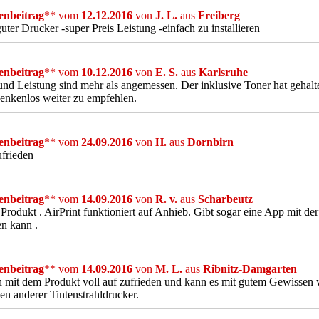
nbeitrag
** vom
12.12.2016
von
J. L.
aus
Freiberg
guter Drucker -super Preis Leistung -einfach zu installieren
nbeitrag
** vom
10.12.2016
von
E. S.
aus
Karlsruhe
und Leistung sind mehr als angemessen. Der inklusive Toner hat gehalt
denkenlos weiter zu empfehlen.
nbeitrag
** vom
24.09.2016
von
H.
aus
Dornbirn
frieden
nbeitrag
** vom
14.09.2016
von
R. v.
aus
Scharbeutz
 Produkt . AirPrint funktioniert auf Anhieb. Gibt sogar eine App mit d
n kann .
nbeitrag
** vom
14.09.2016
von
M. L.
aus
Ribnitz-Damgarten
n mit dem Produkt voll auf zufrieden und kann es mit gutem Gewissen 
en anderer Tintenstrahldrucker.