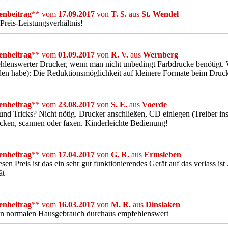
nbeitrag
** vom
17.09.2017
von
T. S.
aus
St. Wendel
Preis-Leistungsverhältnis!
nbeitrag
** vom
01.09.2017
von
R. V.
aus
Wernberg
lenswerter Drucker, wenn man nicht unbedingt Farbdrucke benötigt. W
en habe): Die Reduktionsmöglichkeit auf kleinere Formate beim Druc
nbeitrag
** vom
23.08.2017
von
S. E.
aus
Voerde
und Tricks? Nicht nötig. Drucker anschließen, CD einlegen (Treiber inst
cken, scannen oder faxen. Kinderleichte Bedienung!
nbeitrag
** vom
17.04.2017
von
G. R.
aus
Ermsleben
esen Preis ist das ein sehr gut funktionierendes Gerät auf das verlass i
ät
nbeitrag
** vom
16.03.2017
von
M. R.
aus
Dinslaken
en normalen Hausgebrauch durchaus empfehlenswert