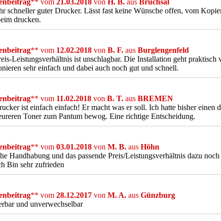
nbeitrag
** vom
21.03.2018
von
H. B.
aus
Bruchsal
hr schneller guter Drucker. Lässt fast keine Wünsche offen, vom Kopie
beim drucken.
nbeitrag
** vom
12.02.2018
von
B. F.
aus
Burglengenfeld
eis-Leistungsverhältnis ist unschlagbar. Die Installation geht praktisc
onieren sehr einfach und dabei auch noch gut und schnell.
nbeitrag
** vom
11.02.2018
von
B. T.
aus
BREMEN
ucker ist einfach einfach! Er macht was er soll. Ich hatte bisher einen 
ureren Toner zum Pantum bewog. Eine richtige Entscheidung.
nbeitrag
** vom
03.01.2018
von
M. B.
aus
Höhn
che Handhabung und das passende Preis/Leistungsverhältnis dazu no
h Bin sehr zufrieden
nbeitrag
** vom
28.12.2017
von
M. A.
aus
Günzburg
rbar und unverwechselbar