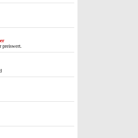
er
r preiswert.
d