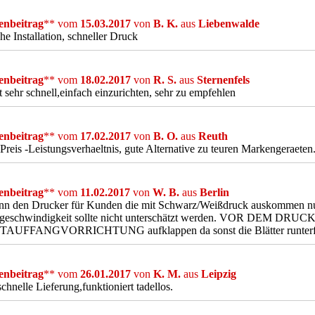
nbeitrag
** vom
15.03.2017
von
B. K.
aus
Liebenwalde
he Installation, schneller Druck
nbeitrag
** vom
18.02.2017
von
R. S.
aus
Sternenfels
 sehr schnell,einfach einzurichten, sehr zu empfehlen
nbeitrag
** vom
17.02.2017
von
B. O.
aus
Reuth
Preis -Leistungsverhaeltnis, gute Alternative zu teuren Markengeraeten
nbeitrag
** vom
11.02.2017
von
W. B.
aus
Berlin
ann den Drucker für Kunden die mit Schwarz/Weißdruck auskommen nu
geschwindigkeit sollte nicht unterschätzt werden. VOR DEM D
AUFFANGVORRICHTUNG aufklappen da sonst die Blätter runterfa
nbeitrag
** vom
26.01.2017
von
K. M.
aus
Leipzig
chnelle Lieferung,funktioniert tadellos.