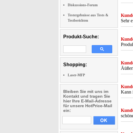
Diskussions-Forum
Kunde
Testergebnisse aus Tests &
Sehr e
Testberichten
Produkt-Suche:
Kunde
Produk
Kunde
Shopping:
Äüßerl
Laser-MFP
Kunde
Bleiben Sie mit uns im
Kann i
Kontakt und tragen Sie
hier Ihre E-Mail-Adresse
für unsere HotPrice-Mail
Kunde
ein:
schöne