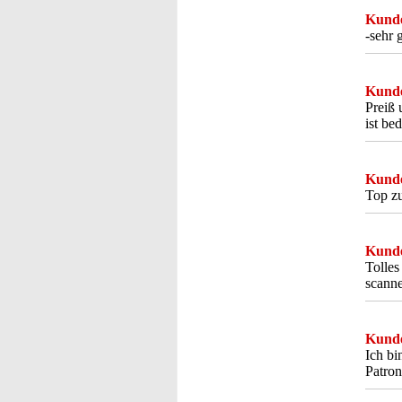
Kunde
-sehr 
Kunde
Preiß 
ist be
Kunde
Top zu
Kunde
Tolles
scanne
Kunde
Ich bi
Patron