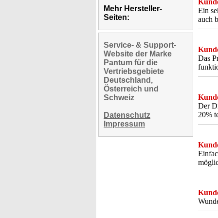
Kunde
Mehr Hersteller-
Ein se
Seiten:
auch 
Service- & Support-
Kunde
Website der Marke
Das Pr
Pantum für die
funkti
Vertriebsgebiete
Deutschland,
Österreich und
Kunde
Schweiz
Der Dr
20% te
Datenschutz
Impressum
Kunde
Einfa
möglic
Kunde
Wunde