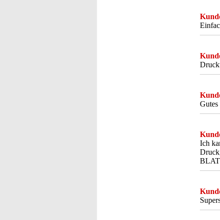
Kunde
Einfac
Kunde
Druckt
Kunde
Gutes 
Kunde
Ich k
Druck
BLATT
Kunde
Supers