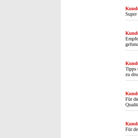
Kunde
Super 
Kunde
Empfeh
gefund
Kunde
Tipps 
zu dru
Kunde
Für di
Qualit
Kunde
Für d