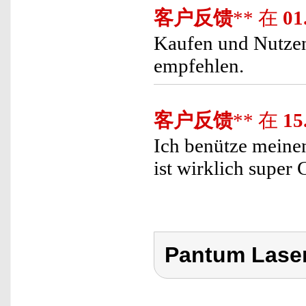
客户反馈
** 在
01
Kaufen und Nutzen,
empfehlen.
客户反馈
** 在
15
Ich benütze meine
ist wirklich super
Pantum Lase