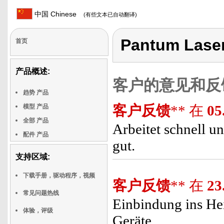
中国 Chinese
(有些文本已自动翻译)
Pantum Lase
首页
产品概述:
客户的意见和反
趋势 产品
客户反馈
** 在
05
模型 产品
全部 产品
Arbeitet schnell u
配件 产品
gut.
支持区域:
下载手册，驱动程序，视频
客户反馈
** 在
23
常见问题热线
Einbindung ins Hei
体验，评级
Geräte.