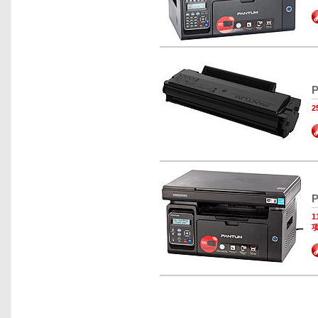
P
2
P