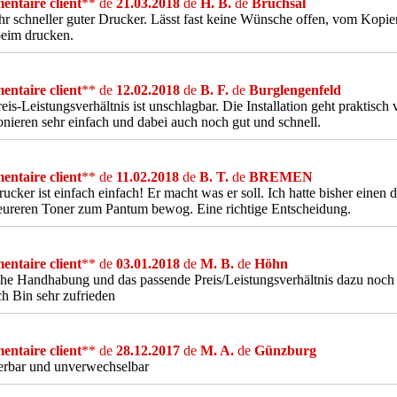
ntaire client
** de
21.03.2018
de
H. B.
de
Bruchsal
hr schneller guter Drucker. Lässt fast keine Wünsche offen, vom Kopie
beim drucken.
ntaire client
** de
12.02.2018
de
B. F.
de
Burglengenfeld
eis-Leistungsverhältnis ist unschlagbar. Die Installation geht praktisc
onieren sehr einfach und dabei auch noch gut und schnell.
ntaire client
** de
11.02.2018
de
B. T.
de
BREMEN
ucker ist einfach einfach! Er macht was er soll. Ich hatte bisher einen 
ureren Toner zum Pantum bewog. Eine richtige Entscheidung.
ntaire client
** de
03.01.2018
de
M. B.
de
Höhn
che Handhabung und das passende Preis/Leistungsverhältnis dazu no
h Bin sehr zufrieden
ntaire client
** de
28.12.2017
de
M. A.
de
Günzburg
rbar und unverwechselbar