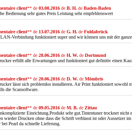
ntaire client
** de
03.08.2016
de
B. H.
de
Baden-Baden
he Bedienung sehr gutes Preis Leistung sehr empfehlenswert
ntaire client
** de
13.07.2016
de
G. H.
de
Fuldabrück
AN-Verbindung funktioniert super und wir können uns mit der ganzen
ntaire client
** de
28.06.2016
de
H. W.
de
Dortmund
ucker erfüllt alle Erwartungen und funktioniert gut definitiv einen Kau
ntaire client
** de
20.06.2016
de
D. W.
de
Mömbris
ucker lässt sich problemlos installieren. Air Print funktioniert sowohl 
lls die Scansoftware.
ntaire client
** de
09.05.2016
de
M. B.
de
Zittau
nkomplizierte Einrichtung.Produkt sehr gut.Tintentuner trocknet nich
n wieder Drucken ohne dass die Schrift verblasst ist oder Aussetzer im
 bei Pearl da schnelle Lieferung.