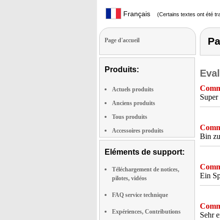
Français
(Certains textes ont été t
Pa
Page d'accueil
Produits:
Eval
Comme
Actuels produits
Super 
Anciens produits
Tous produits
Comme
Accessoires produits
Bin zu
Eléments de support:
Comme
Téléchargement de notices,
Ein Sp
pilotes, vidéos
FAQ service technique
Comme
Expériences, Contributions
Sehr e