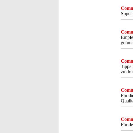
Comme
Super 
Comme
Empfeh
gefund
Comme
Tipps 
zu dru
Comme
Für di
Qualit
Comme
Für d