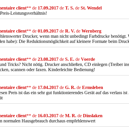
ntaire client
** de
17.09.2017
de
T. S.
de
St. Wendel
Preis-Leistungsverhältnis!
ntaire client
** de
01.09.2017
de
R. V.
de
Wernberg
lenswerter Drucker, wenn man nicht unbedingt Farbdrucke benötigt. W
en habe): Die Reduktionsmöglichkeit auf kleinere Formate beim Druc
ntaire client
** de
23.08.2017
de
S. E.
de
Voerde
und Tricks? Nicht nötig. Drucker anschließen, CD einlegen (Treiber inst
cken, scannen oder faxen. Kinderleichte Bedienung!
ntaire client
** de
17.04.2017
de
G. R.
de
Ermsleben
esen Preis ist das ein sehr gut funktionierendes Gerät auf das verlass i
ät
ntaire client
** de
16.03.2017
de
M. R.
de
Dinslaken
en normalen Hausgebrauch durchaus empfehlenswert