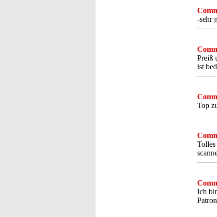
Comme
-sehr 
Comme
Preiß 
ist be
Comme
Top zu
Comme
Tolles
scanne
Comme
Ich bi
Patron