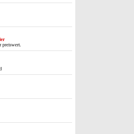
ler
r preiswert.
d