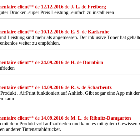
ntaire client
** de
12.12.2016
de
J. L.
de
Freiberg
guter Drucker -super Preis Leistung -einfach zu installieren
ntaire client
** de
10.12.2016
de
E. S.
de
Karlsruhe
und Leistung sind mehr als angemessen. Der inklusive Toner hat gehalt
denkenlos weiter zu empfehlen.
ntaire client
** de
24.09.2016
de
H.
de
Dornbirn
frieden
ntaire client
** de
14.09.2016
de
R. v.
de
Scharbeutz
 Produkt . AirPrint funktioniert auf Anhieb. Gibt sogar eine App mit d
n kann .
ntaire client
** de
14.09.2016
de
M. L.
de
Ribnitz-Damgarten
n mit dem Produkt voll auf zufrieden und kann es mit gutem Gewissen 
en anderer Tintenstrahldrucker.