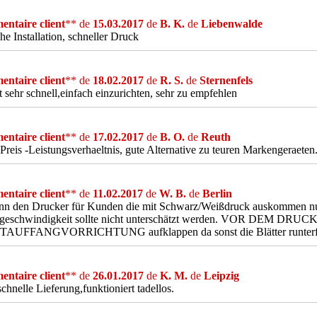
ntaire client
** de
15.03.2017
de
B. K.
de
Liebenwalde
he Installation, schneller Druck
ntaire client
** de
18.02.2017
de
R. S.
de
Sternenfels
 sehr schnell,einfach einzurichten, sehr zu empfehlen
ntaire client
** de
17.02.2017
de
B. O.
de
Reuth
Preis -Leistungsverhaeltnis, gute Alternative zu teuren Markengeraeten
ntaire client
** de
11.02.2017
de
W. B.
de
Berlin
ann den Drucker für Kunden die mit Schwarz/Weißdruck auskommen nu
geschwindigkeit sollte nicht unterschätzt werden. VOR DEM D
AUFFANGVORRICHTUNG aufklappen da sonst die Blätter runterfa
ntaire client
** de
26.01.2017
de
K. M.
de
Leipzig
chnelle Lieferung,funktioniert tadellos.