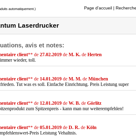
Page d'accueil
| Recherche
raduits automatiquement.)
ntum Laserdrucker
uations, avis et notes:
ntaire client
** de
27.02.2019
de
M. K.
de
Herten
immer wieder, toll.
ntaire client
** de
14.01.2019
de
M. M.
de
München
frieden. Tut was es soll. Einfache Einrichtung. Preis Leistung super
ntaire client
** de
12.01.2019
de
W. B.
de
Görlitz
itzenprodukt zum Spitzenpreis - kann man nur weiterempfehlen!
ntaire client
** de
05.01.2019
de
D. R.
de
Köln
mpfehlenswert-Preis Leistung Vehaltnis.