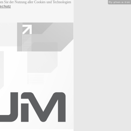
men Sie der Nutzung aller Cookies und Technologien
Hy-phen-a-tion
schutz