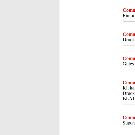
Comme
Einfac
Comme
Druckt
Comme
Gutes 
Comme
Ich k
Druck
BLATT
Comme
Supers