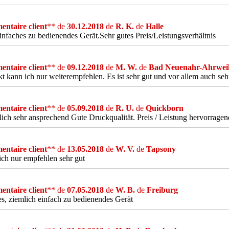
ntaire client
** de
30.12.2018
de
R. K.
de
Halle
infaches zu bedienendes Gerät.Sehr gutes Preis/Leistungsverhältnis
ntaire client
** de
09.12.2018
de
M. W.
de
Bad Neuenahr-Ahrwei
t kann ich nur weiterempfehlen. Es ist sehr gut und vor allem auch seh
ntaire client
** de
05.09.2018
de
R. U.
de
Quickborn
ich sehr ansprechend Gute Druckqualität. Preis / Leistung hervorragen
ntaire client
** de
13.05.2018
de
W. V.
de
Tapsony
ch nur empfehlen sehr gut
ntaire client
** de
07.05.2018
de
W. B.
de
Freiburg
s, ziemlich einfach zu bedienendes Gerät