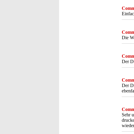
Comme
Einfac
Comme
Die WL
Comme
Der Dr
Comme
Der Dr
ebenfa
Comme
Sehr u
drucke
wieder