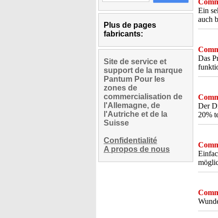
Comme
Ein se
auch 
Plus de pages
fabricants:
Comme
Das Pr
Site de service et
funkti
support de la marque
Pantum Pour les
zones de
commercialisation de
Comme
l'Allemagne, de
Der Dr
l'Autriche et de la
20% te
Suisse
Confidentialité
Comme
A propos de nous
Einfa
möglic
Comme
Wunde