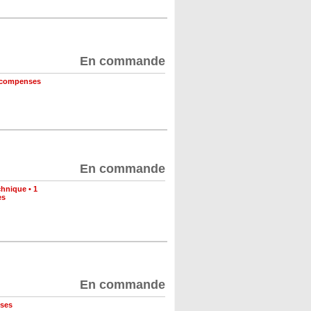
En commande
récompenses
En commande
chnique
•
1
es
En commande
nses