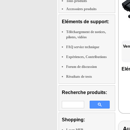
Tous produits
Accessoires produits
Eléments de support:
Téléchargement de notices,
pilotes, vidéos
Ven
FAQ service technique
Expériences, Contributions
Forum de discussion
Elé­
Résultats de tests
Recherche produits:
Shopping:
Au