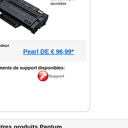
abor­dable
­deur
Pearl DE € 96,99*
ments de sup­port dis­po­nibles:
Sup­port
tres produits Pantum