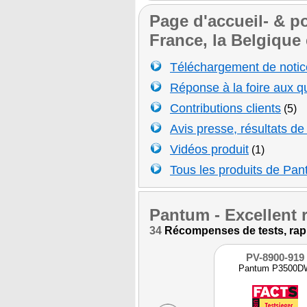
Page d'accueil- & po
France, la Belgique 
Téléchargement de notice
Réponse à la foire aux q
Contributions clients
(5)
Avis presse, résultats d
Vidéos produit
(1)
Tous les produits de Pa
Pantum
- Excellent r
34
Récompenses de tests, rappo
PV-8900-919
Pantum P3500D