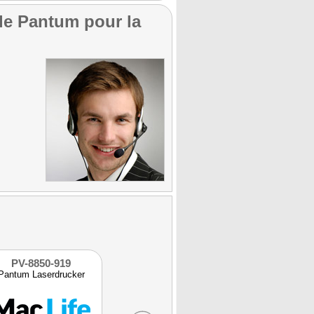
 de Pantum pour la
PV-8850-919
REF-88107-919
REF-8850
Pantum Laserdrucker
Pantum Laserdrucker
Pantum Laser