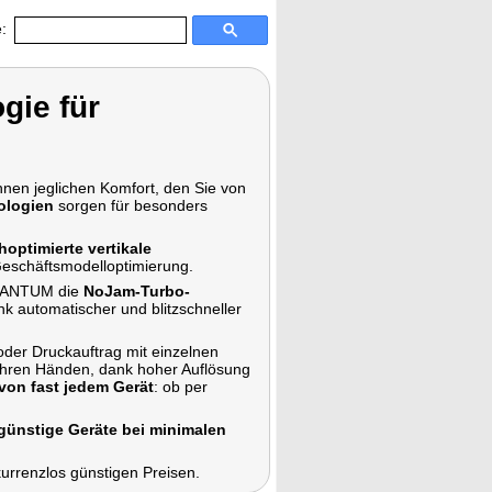
:
gie für
en jeglichen Komfort, den Sie von
ologien
sorgen für besonders
optimierte vertikale
Geschäftsmodelloptimierung.
t PANTUM die
NoJam-Turbo-
nk automatischer und blitzschneller
er Druckauftrag mit einzelnen
n Ihren Händen, dank hoher Auflösung
 von fast jedem Gerät
: ob per
günstige Geräte bei minimalen
urrenzlos günstigen Preisen.