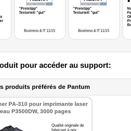
"Preistipp"
"Preistipp"
No
Testurteil: "gut"
Testurteil: "gut"
Fa
us
Of
er
Pr
Bo
n,die
Un
Business & IT 11/15
Business & IT 11/15
Ai
oduit pour accéder au support:
s produits préférés de Pantum
er PA-310 pour impri­mante laser
seau P3500DW, 3000 pages
Qua­lité ori­gi­nale de
fabri­cant à prix