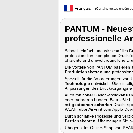
Français
(Certains textes ont été t
PANTUM - Neuest
professionelle 
Schnell, einfach und wirtschaftlich 
professionellen, kompletten Druckl
effiziente und umweltfreundliche Dr
Die Vorteile von PANTUM basieren 
Produktionsketten
und professione
Speziell für die Anforderungen von
Technologie
entwickelt. Über intel
Anpassungen des Druckvorgangs
w
Auch mit hoher Geschwindigkeit ka
oder mehreren hundert Blatt - Sie h
mit
gestochen scharfen
Druckergeb
WLAN, über AirPrint vom Apple-Dev
Durch schlanke Prozesse und Verzic
Betriebskosten
. Überzeugen Sie si
Übrigens: Im Online-Shop von PEARL