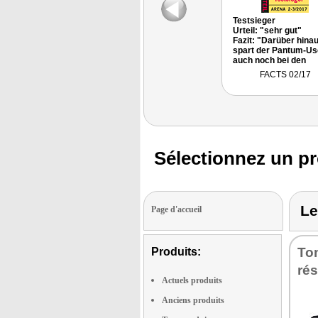
Testsieger
Urteil: "sehr gut"
Fazit: "Darüber hina
spart der Pantum-Us
auch noch bei den
Verbrauchsmateriale
FACTS 02/17
ebenfalls um einiges
günstiger sind."
Sélectionnez un pr
Le
Page d'accueil
Ton
Produits:
ré
Actuels produits
Anciens produits