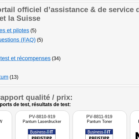
rtail officiel d’assistance & de service
et la Suisse
s et pilotes
(5)
uestions (FAQ)
(5)
e test et récompenses
(34)
ntum
(13)
apport qualité / prix:
rts de test, résultats de test:
PV-8810-919
PV-8811-919
W
Pantum Laserdrucker
Pantum Toner