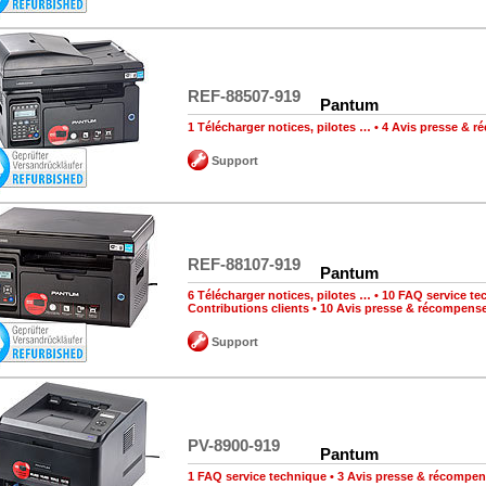
REF-88507-919
Pantum
1 Télécharger notices, pilotes …
•
4 Avis presse & 
Support
REF-88107-919
Pantum
6 Télécharger notices, pilotes …
•
10 FAQ service te
Contributions clients
•
10 Avis presse & récompens
Support
PV-8900-919
Pantum
1 FAQ service technique
•
3 Avis presse & récompe