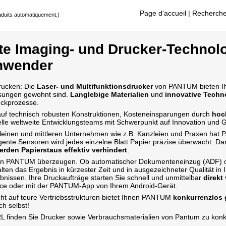
Page d'accueil
| Recherche
raduits automatiquement.)
e Imaging- und Drucker-Technolo
Anwender
Drucken: Die
Laser- und Multifunktionsdrucker
von PANTUM bieten Ihn
ösungen gewohnt sind.
Langlebige Materialien
und
innovative Techn
uckprozesse.
auf technisch robusten Konstruktionen, Kosteneinsparungen durch
hoch
lle weltweite Entwicklungsteams mit Schwerpunkt auf Innovation und 
 kleinen und mittleren Unternehmen wie z.B. Kanzleien und Praxen ha
ligente Sensoren wird jedes einzelne Blatt Papier präzise überwacht. Da
erden Papierstaus effektiv verhindert
.
nn PANTUM überzeugen. Ob automatischer Dokumenteneinzug (ADF) od
alten das Ergebnis in kürzester Zeit und in ausgezeichneter Qualität i
nissen. Ihre Druckaufträge starten Sie schnell und unmittelbar
direkt
ice oder mit der PANTUM-App von Ihrem Android-Gerät.
ht auf teure Vertriebsstrukturen bietet Ihnen PANTUM
konkurrenzlos 
ch selbst!
 finden Sie Drucker sowie Verbrauchsmaterialien von Pantum zu konk