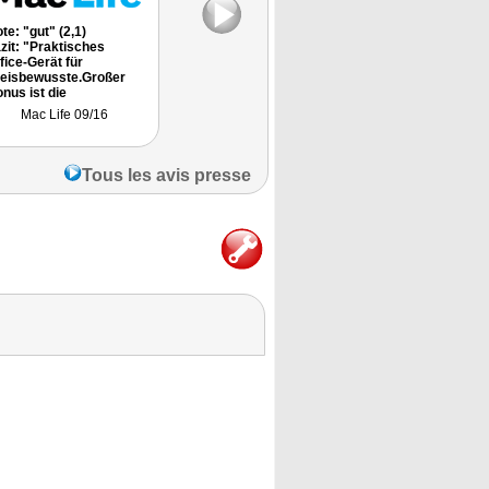
te: "gut" (2,1)
"Preistipp"
Note: "gut" (2,1
zit: "Praktisches
Testurteil: "gut"
Fazit: "Praktis
fice-Gerät für
Office-Gerät für
eisbewusste.Großer
Preisbewusste.
nus ist die
Bonus ist die
terstützung von
Unterstützung 
Mac Life 09/16
Business & IT 11/15
Mac Life 0
rPrint."
AirPrint."
Tous les avis presse