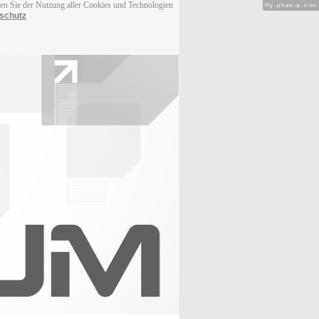
men Sie der Nutzung aller Cookies und Technologien
Hy-phen-a-tion
schutz