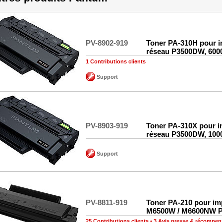
PV-8902-919
Toner PA-310H pour i
réseau P3500DW, 600
1 Contributions clients
Support
PV-8903-919
Toner PA-310X pour i
réseau P3500DW, 100
Support
PV-8811-919
Toner PA-210 pour im
M6500W / M6600NW P
25 Contributions clients
•
3 Avis presse & récompen