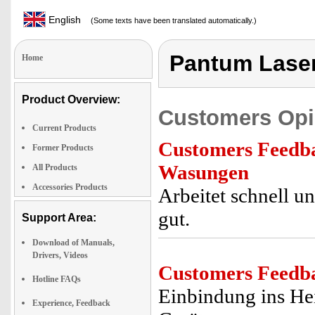
English
(Some texts have been translated automatically.)
Pantum Lase
Home
Product Overview:
Customers Opi
Current Products
Customers Feedb
Former Products
Wasungen
All Products
Accessories Products
Arbeitet schnell u
gut.
Support Area:
Download of Manuals,
Drivers, Videos
Customers Feedb
Hotline FAQs
Einbindung ins Hei
Experience, Feedback