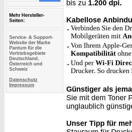
bis zu
1.200 dpi.
Mehr Hersteller-
Kabellose Anbindu
Seiten:
Verbinden Sie den D
Mobilgeräten mit
An
Service- & Support-
Website der Marke
Von Ihrem Apple-Gerä
Pantum für die
Kompatibilität
ohne 
Vertriebsgebiete
Deutschland,
Und per
Wi-Fi Direc
Österreich und
Schweiz
Drucker. So drucken
Datenschutz
Impressum
Günstiger als jema
Sie mit dem Toner P
unglaublich günsti
Unser Tipp für meh
Stauraum für Drucke