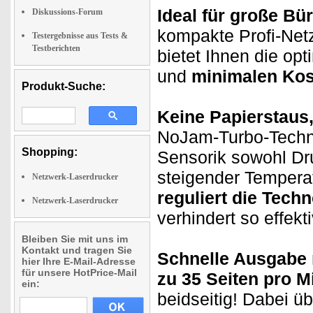
Ideal für große B
Diskussions-Forum
kompakte Profi-Ne
Testergebnisse aus Tests &
Testberichten
bietet Ihnen die o
und
minimalen Kos
Produkt-Suche:
Keine Papierstaus,
NoJam-Turbo-Technolo
Shopping:
Sensorik sowohl Dr
steigender Tempera
Netzwerk-Laserdrucker
reguliert die Tech
Netzwerk-Laserdrucker
verhindert so effekt
Bleiben Sie mit uns im
Kontakt und tragen Sie
Schnelle Ausgabe 
hier Ihre E-Mail-Adresse
für unsere HotPrice-Mail
zu 35 Seiten pro M
ein:
beidseitig! Dabei ü