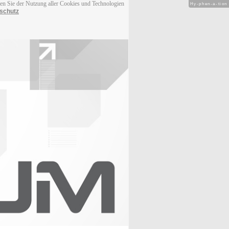
men Sie der Nutzung aller Cookies und Technologien
Hy-phen-a-tion
schutz